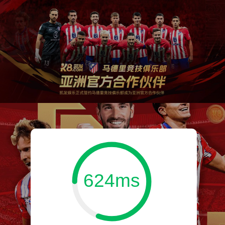
624ms