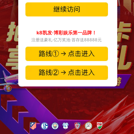
k8凯发·博彩娱乐第一品牌！
注册送豪礼·亿万奖池·首存送88888元